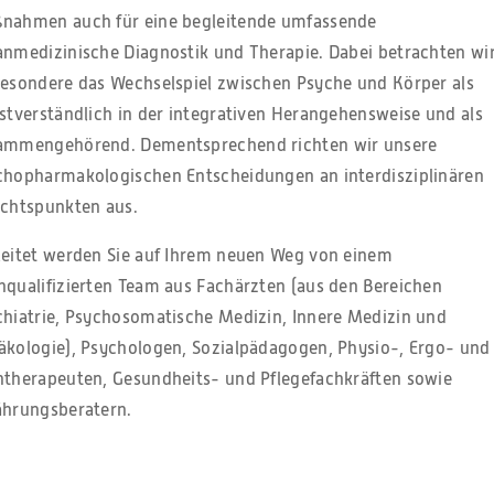
nahmen auch für eine begleitende umfassende
anmedizinische Diagnostik und Therapie. Dabei betrachten wi
besondere das Wechselspiel zwischen Psyche und Körper als
stverständlich in der integrativen Herangehensweise und als
ammengehörend. Dementsprechend richten wir unsere
chopharmakologischen Entscheidungen an interdisziplinären
ichtspunkten aus.
leitet werden Sie auf Ihrem neuen Weg von einem
hqualifizierten Team aus Fachärzten (aus den Bereichen
chiatrie, Psychosomatische Medizin, Innere Medizin und
äkologie), Psychologen, Sozialpädagogen, Physio-, Ergo- und
htherapeuten, Gesundheits- und Pflegefachkräften sowie
ährungsberatern.