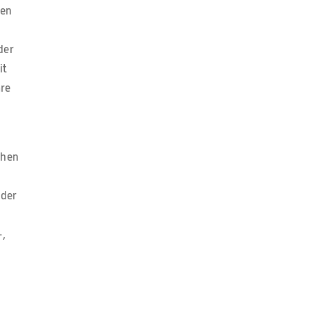
sen
der
it
äre
chen
 der
-,