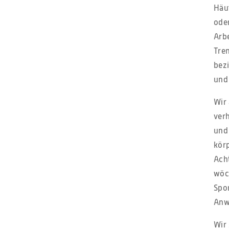
Häu
ode
Arbe
Tre
bezi
und 
Wir
ver
und
kör
Acht
wöch
Spo
Anw
Wir