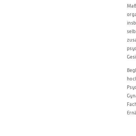
Maß
org
ins
selb
zus
psy
Ges
Beg
hoc
Psy
Gyn
Fac
Ern