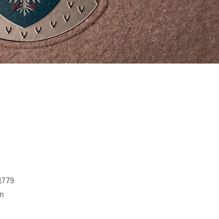
1779
en