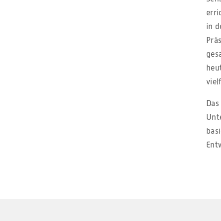
err
in 
Prä
ges
heut
viel
Das 
Unt
basi
Ent