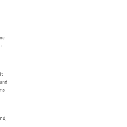
ene
n
it
 und
ums
and,