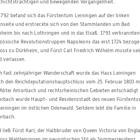
chichtsträchtigen und bewegenden Vergangenheit.
1792 befand sich das Fürstentum Leiningen auf der linken
inseite und erstreckte sich von den Stammlanden um Bad
kheim bis nach Lothringen und in das Elsaß. 1793 verbrannten
nzösische Revolutionstruppen Napoleons das erst 1724 bezog
oss zu Dürkheim, und Fürst Carl Friedrich Wilhelm musste sei
 verlassen.
h fast zehnjähriger Wanderschaft wurde das Haus Leiningen
ch den Reichdeputationshauptschluss vom 25. Februar 1803 m
 Abtei Amorbach und rechtsrheinischen Gebieten entschädigt
rbach wurde Haupt- und Residenzstadt des neuen Fürstent
einingen im östlichen Odenwald. Seitdem lebt die Familie in
rbach.
 ließ Fürst Karl, der Halbbruder von Queen Victoria von Engl
loss Waldleiningen im neugotischen Stil als Sommerresidenz