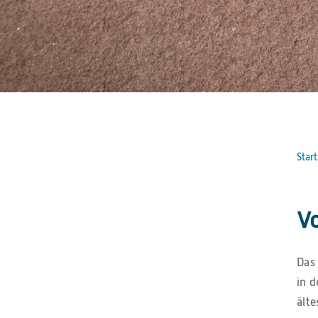
Start
Vo
Das 
in 
ält