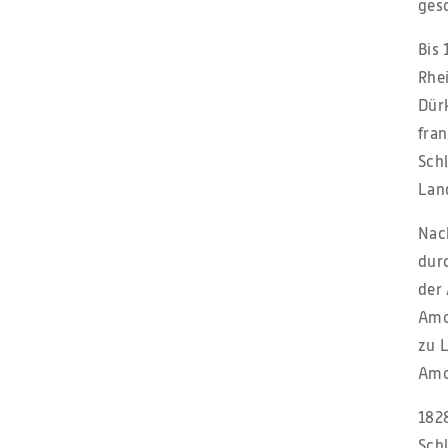
ges
Bis 
Rhe
Dür
fra
Schl
Land
Nac
dur
der
Amo
zu L
Amo
1828
Sch