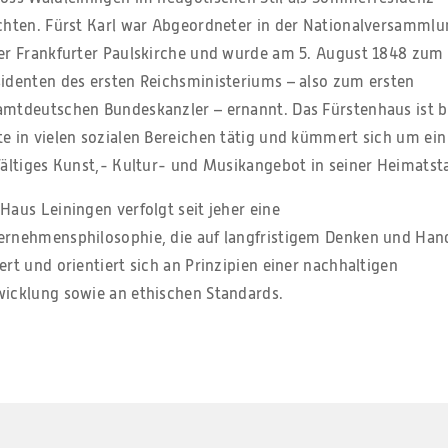
ichten. Fürst Karl war Abgeordneter in der Nationalversamml
der Frankfurter Paulskirche und wurde am 5. August 1848 zum
sidenten des ersten Reichsministeriums – also zum ersten
amtdeutschen Bundeskanzler – ernannt. Das Fürstenhaus ist b
e in vielen sozialen Bereichen tätig und kümmert sich um ein
fältiges Kunst,- Kultur- und Musikangebot in seiner Heimatst
Haus Leiningen verfolgt seit jeher eine
ernehmensphilosophie, die auf langfristigem Denken und Han
ert und orientiert sich an Prinzipien einer nachhaltigen
wicklung sowie an ethischen Standards.